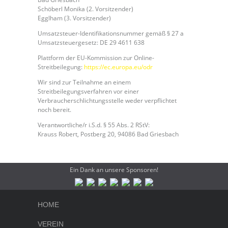
Schöberl Monika (2. Vorsitzender)
Egglham (3. Vorsitzender)
Umsatzsteuer-Identifikationsnummer gemäß § 27 a
Umsatzsteuergesetz: DE 29 4611 638
Plattform der EU-Kommission zur Online-
Streitbeilegung:
https://ec.europa.eu/odr
Wir sind zur Teilnahme an einem
Streitbeilegungsverfahren vor einer
Verbraucherschlichtungsstelle weder verpflichtet
noch bereit.
Verantwortliche/r i.S.d. § 55 Abs. 2 RStV:
Krauss Robert, Postberg 20, 94086 Bad Griesbach
Ein Dank an unsere Sponsoren!
HOME
VEREIN