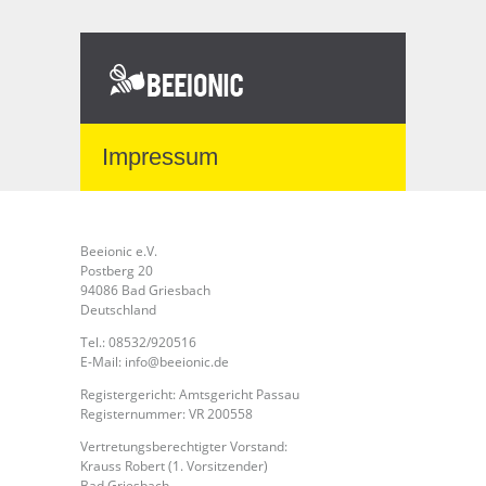
Impressum
Beeionic e.V.
Postberg 20
94086 Bad Griesbach
Deutschland
Tel.: 08532/920516
E-Mail: info@beeionic.de
Registergericht: Amtsgericht Passau
Registernummer: VR 200558
Vertretungsberechtigter Vorstand:
Krauss Robert (1. Vorsitzender)
Bad Griesbach