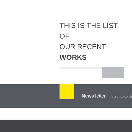
THIS IS THE LIST
OF
OUR RECENT
WORKS
News
letter
Stay up-to d