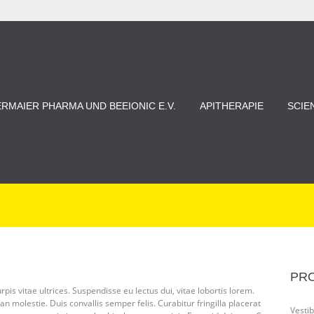
ERMAIER PHARMA UND BEEIONIC E.V.
APITHERAPIE
SCIE
PR
rpis vitae ultrices. Suspendisse eu lectus dui, vitae lobortis lorem.
n molestie. Duis convallis semper felis. Curabitur fringilla placerat
Vestib