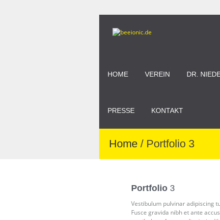
HOME
VEREIN
DR. NIED
PRESSE
KONTAKT
Home
/
Portfolio 3
Portfolio
3
Vestibulum pulvinar adipiscing tu
Fusce gravida nibh et ante accusa