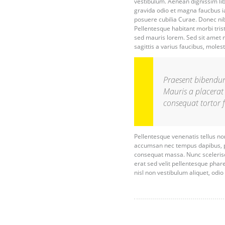
vestibulum. Aenean dignissim lib
gravida odio et magna faucbus iac
posuere cubilia Curae. Donec ni
Pellentesque habitant morbi tri
sed mauris lorem. Sed sit amet m
sagittis a varius faucibus, molesti
Praesent bibendum 
Mauris a placerat 
consequat tortor f
Pellentesque venenatis tellus non
accumsan nec tempus dapibus, ph
consequat massa. Nunc scelerisqu
erat sed velit pellentesque phar
nisl non vestibulum aliquet, odio