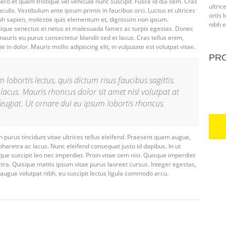
ero et quam tristique vel vehicula nunc suscipit. Fusce id dui sem. Cras
ultric
ulis. Vestibulum ante ipsum primis in faucibus orci. Luctus et ultrices
ortis 
bh sapien, molestie quis elementum et, dignissim non ipsum.
nibh e
stique senectus et netus et malesuada fames ac turpis egestas. Donec
auris eu purus consectetur blandit sed et lacus. Cras tellus enim,
e in dolor. Mauris mollis adipiscing elit, in vulputate est volutpat vitae.
PRO
lobortis lectus, quis dictum risus faucibus sagittis.
lacus. Mauris rhoncus dolor sit amet nisl volutpat at
eugiat. Ut ornare dui eu ipsum lobortis rhoncus.
 purus tincidunt vitae ultrices tellus eleifend. Praesent quam augue,
aretra ac lacus. Nunc eleifend consequat justo id dapibus. In ut
e suscipit leo nec imperdiet. Proin vitae sem nisi. Quisque imperdiet
etra. Quisque mattis ipsum vitae purus laoreet cursus. Integer egestas,
 augue volutpat nibh, eu suscipit lectus ligula commodo arcu.