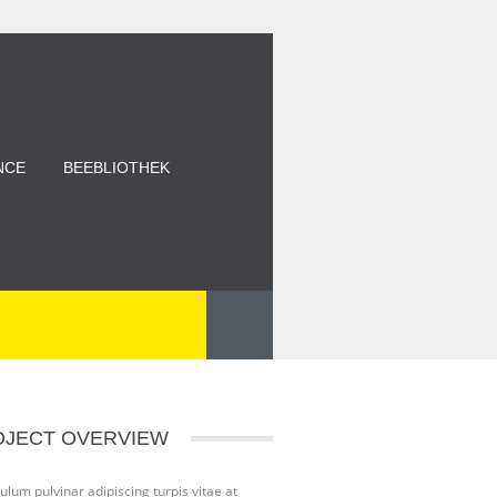
NCE
BEEBLIOTHEK
OJECT OVERVIEW
ulum pulvinar adipiscing turpis vitae at