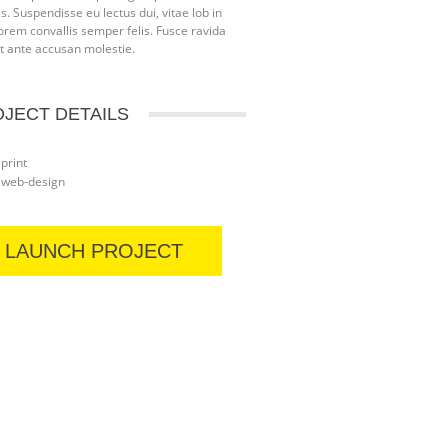
es. Suspendisse eu lectus dui, vitae lob in
lorem convallis semper felis. Fusce ravida
t ante accusan molestie.
JECT DETAILS
print
web-design
LAUNCH PROJECT