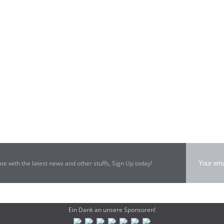
Portfolio
1
Portfolio
2
WebDesign
Print
ate with the latest news and other stuffs, Sign Up today!
Ein Dank an unsere Sponsoren!